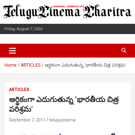
Skip
to
content
Friday, August 7, 2026
L.VENUGOPAL JOURNALIST, P.R.O
TELUGUCINEMA CHARITRA
Home
ARTICLES
ఆర్ధికంగా ఎదుగుతున్న ‘భారతీయ చిత్ర పరిశ్రమ’
ARTICLES
ఆర్ధికంగా ఎదుగుతున్న ‘భారతీయ చిత్ర
పరిశ్రమ’
September 7, 2011
telugucinema