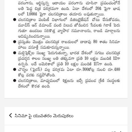
Post
సినిమా పై యువతరం మెరుపుకలు
navigation