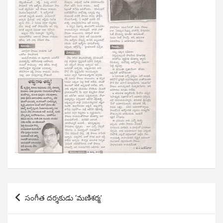
Post
సంగీత దర్శకుడు ‘మణిశర్మ’
navigation