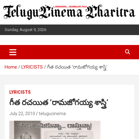
Skip
to
content
Sunday, August 9, 2026
L.VENUGOPAL JOURNALIST, P.R.O
TELUGUCINEMA CHARITRA
Home
LYRICISTS
గీత రచయిత ‘రామజోగయ్య శాస్త్రి’
LYRICISTS
గీత రచయిత ‘రామజోగయ్య శాస్త్రి’
July 22, 2010
telugucinema