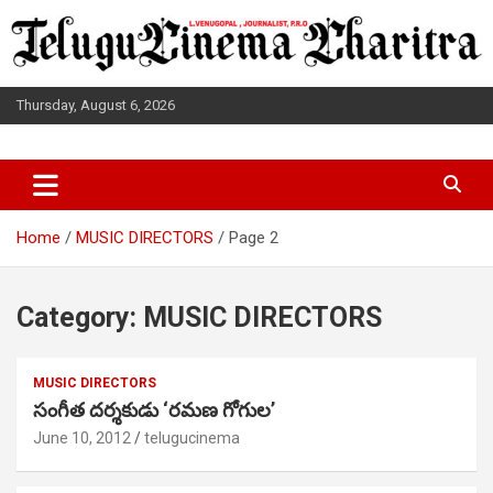
Skip
to
content
Thursday, August 6, 2026
L.VENUGOPAL JOURNALIST, P.R.O
TELUGUCINEMA CHARITRA
Home
MUSIC DIRECTORS
Page 2
Category:
MUSIC DIRECTORS
MUSIC DIRECTORS
సంగీత దర్శకుడు ‘రమణ గోగుల’
June 10, 2012
telugucinema