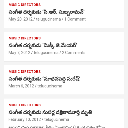
MUSIC DIRECTORS
సంగీత దర్శకుడు ‘సి.ఆర్. సుబ్బరామన్’
May 20, 2012
telugucinema
1 Comment
MUSIC DIRECTORS
సంగీత దర్శకుడు ‘మిక్కీ.జె.మేయర్’
May 7, 2012
telugucinema
2 Comments
MUSIC DIRECTORS
సంగీత దర్శకుడు ‘మాధవపెద్ది సురేష్’
March 6, 2012
telugucinema
MUSIC DIRECTORS
సంగీత దర్శకుడు సుసర్ల దక్షిణామూర్తి మృతి
February 10, 2012
telugucinema
అయిదున్నర దశాబ్దాల క్రితం ‘సంతానం’ (1955) చిత్రం కోసం