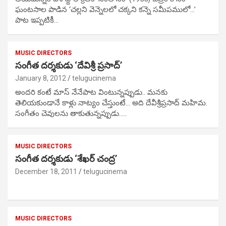
ఘంటసాల పాడిన ‘చల్లని వెన్నెలలో చక్కని కన్నె సమీపములో…’
పాట ఇప్పటికీ…
MUSIC DIRECTORS
సంగీత దర్శకుడు ‘దేవిశ్రీ ప్రసాద్’
January 8, 2012
telugucinema
అందరి కంటే మాస్‌ నేనేపాట వింటున్నప్పుడు.. మనకు
తెలియకుండానే కాళ్లు నాట్యం చేస్తుంటే… అది దేవీశ్రీప్రసాద్‌ మహిమ.
సంగీతం చెవులను తాకుతున్నప్పుడు..…
MUSIC DIRECTORS
సంగీత దర్శకుడు ‘శేఖర్ చంద్ర’
December 18, 2011
telugucinema
MUSIC DIRECTORS