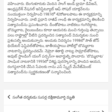
వహించారు. బెంగుళూరుకు చెందిన సాంగ్‌ అండ్‌ డ్రామా డివిజన్‌,
ఆంధ్రప్రదేశ్‌ నేషనల్‌ ఇనిస్టిట్యూట్‌ ఆఫ్‌ సోషల్‌ యాక్షన్‌లను
సంయుక్తంగా నిర్వహించి 1987లో 42రోజులపాటు ఈ కార్యక్రమాన్ని
నిర్వహించారు. నాటి ప్రధాని రాజీవ్‌ గాంధీ ఈ కార్యక్రమాన్ని తిలకించి
సత్యానంద్‌ను ప్రసంశించారు. దీంతోపాటు నాటికలు గంగిరెద్దాట,
బొమ్మలాట, రైలుబండిలు కూడా ఆయనకు మంచి గుర్తింపు తెచ్చాయి.
పలు రాష్ట్రాల్లో వీటిని ప్రదర్శించిన సత్యానంద్‌ విమర్శకుల నుంచి
ప్రశంసల్ని అందుకున్నారు. అందుకు నిదర్శనం 1998లో సౌత్‌ జోన్‌
థియేటర్‌ ఫెస్టివల్‌తోపాటు, జాతీయస్థాయి పోటీల్లో బొమ్మలాట
నాటకాన్ని ప్రదర్శించడమే. నెహ్రూ శతాబ్ది నాట్య సామ్రాట్‌తోపాటు,
అవుట్‌ స్టాండింగ్‌ యంగ్‌ పర్సన్‌గా అవార్డుల్ని పొందారు. ‘బొమ్మలాట’
సాంఘిక నాటకానికి 1995లో విశిష్ట పురస్కారాన్ని పొందిన ఆయన,
రంగస్థలానికి చేసిన సేవలకు గాను ఎస్‌ స్క్వేర్‌ మేనేజ్‌మెంట్‌
సత్యానంద్‌ను స్వర్ణకంకణంతో సన్మానించింది.
Post
సంగీత దర్శకుడు సుసర్ల దక్షిణామూర్తి మృతి
navigation