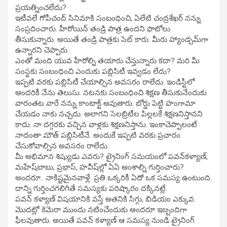
ప్రయత్నించలేదు?
ఇటీవలే గోపీచంద్‌ సినిమాకి సంబంధించి, ఏలేటి చంద్రశేఖర్‌ నన్ను
సంప్రదించారు. హీరోయిన్‌ తండ్రి పాత్ర ఉందని ఫొటోలు
తీసుకున్నారు. అయితే తండ్రి పాత్రకు సెట్‌ కారు. మీరు హ్యాండ్సమ్‌గా
ఉన్నారని చెప్పారు.
ఎంతో మంది యువ హీరోల్ని తయారు చేస్తున్నారు కదా? మరి మీ
సంస్థకు సంబంధించి ఎందుకు పబ్లిసిటీ ఇవ్వడం లేదు?
ఇప్పటి వరకు పబ్లిసిటీ చేయాల్సిన అవసరం రాలేదు. ఇండిస్టీలో
అందరికీ నేను తెలుసు. నటనకు సంబంధించి శిక్షణ తీసుకునేందుకు
వారంతట వారే నన్ను కాంటాక్ట్‌ అవుతారు. బోర్డు పెట్టి హంగామా
చేయడం నాకు నచ్చదు. అలాగని సెలబ్రిటీల పిల్లలకే శిక్షణనిస్తానని
కాదు. నా దగ్గరకు వచ్చిన వాళ్లకు శిక్షణనిస్తాను. ఇంకాచెప్పాలంటే
నాదంతా మౌత్‌ పబ్లిసిటీనే. అందుకే ఇప్పటి వరకు ప్రచారం
చేసుకోవాల్సిన అవసరం రాలేదు.
మీ అభిమాన శిష్యుడు ఎవరు? ట్రైనింగ్‌ సమయంలో పవన్‌కళ్యాణ్‌,
మహేష్‌బాబు, ప్రభాస్‌, హవీష్‌ల్లో ఏఏ అంశాల్ని గుర్తించారు?
అందరూ.. నాకిష్టమైనవాళ్లే. ప్రతి ఒక్కరికీ ఏదో ఒక సమస్య ఉంటుంది.
దాన్ని గుర్తించగలిగితే సమస్యకు పరిష్కారం దక్కినట్లే.
పవన్‌ కళ్యాణ్‌ విషయానికి వస్తే అతనికి సిగ్గు, బిడియం ఎక్కువ.
మొదట్లో కెమెరా ముందు నటించేందుకు అందరూ ఇబ్బందిగా
ఫీలవుతారు. అయితే పవన్‌ కళ్యాణ్‌ ఆ సమస్య నుండి ట్రైనింగ్‌