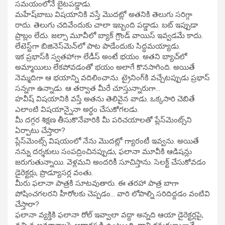
సమయంలోనే బైటపడ్డాడు.
మహేష్‌బాబు విషయానికి వస్తే మొదట్లో అతనికి తెలుగు సరిగ్గా
రాదు. తెలుగు చదివేందుకు చాలా ఇబ్బంది పడ్డాడు. బట్‌ ఇప్పుడా
ప్రాబ్లం లేదు. జల్సా మూవీలో బ్యాక్‌ గ్రౌండ్‌ వాయిస్‌ ఇవ్వడమే కాదు.
లేటెస్ట్‌గా బిజినెస్‌మెన్‌లో పాట పాడేందుకు సిద్ధమయ్యాడు.
ఇక ప్రభాస్‌కి స్వతహాగా లేడీస్‌ అంటే భయం. అతని బ్యాచ్‌లో
అమ్మాయిలు లేకపోవడంతో భయం అలాగే కొనసాగింది. అయితే
నెమ్మదిగా ఆ భయాన్ని వదిలించాను. ట్రైనింగ్‌కి వచ్చేటప్పుడు ప్రభాస్‌
సన్నగా ఉన్నాడు. ఆ తర్వాత మీరే చూస్తున్నారుగా…
హవీష్‌ విషయానికి వస్తే అతను తెలివైన వాడు. ఒక్కసారి చెబితే
ఎలాంటి విషయాన్నైనా అర్ధం చేసుకోగలడు.
మీ దగ్గర శిక్షణ తీసుకొనేవారికి మీ పరిచయాలతో ప్లేస్‌మెంట్స్‌ని
ఏర్పాటు చేస్తారా?
ప్లేస్‌మెంట్స్‌ విషయంలో నేను మొదట్లో గ్యారంటీ ఇవ్వను. అయితే
నన్ను దర్శకులు సంపద్రించినప్పుడు, ఫలానా మూవీకి ఆడిషన్లు
జరుగుతున్నాయి. వెళ్లమని అందరికీ సూచిస్తాను. సెలక్ట్‌ చేసుకోవడం
డైరెక్టర్లు, ప్రొడ్యూసర్ల వంతు.
మీరు ఫలానా పాత్రకి సూటవుతారు. ఈ తరహా పాత్ర బాగా
పోషించగలరని హీరోలకు చెప్పడం… వారి లోపాల్ని సరిదిద్దడం వంటివి
చేస్తారా?
ఫలానా వ్యక్తికి ఫలానా రోల్‌ ఇవ్వాలా వద్దా అన్నది ఆయా డైరెక్టర్లపై,