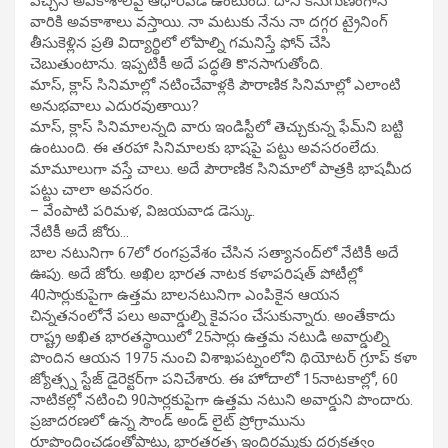
వచ్చిన అవకాశాలపై ఆధారపడి ఉంటుంది. దాని కనుగుణంగానే
వారికి అవకాశాలు వస్తాయి. నా మటుకు నేను నా దగ్గర ట్రైనింగ్‌
తీసుకెళ్లిన ప్రతి విద్యార్థిలో లోపాల్ని గమనిస్తే ఫోన్‌ చేసి
చెబుతుంటాను. ఇప్పటికీ అదే పద్ధతి కొనసాగుతోంది.
మాస్‌, క్లాస్‌ సినిమాల్లో నటించేవాళ్లకి పౌరాణిక సినిమాల్లో ఎలాంటి
అనుభవాలు ఎదురవుతాయి?
మాస్‌, క్లాస్‌ సినిమాలన్నది వారు ఇండిస్టీలో తెచ్చుకున్న ఫేమ్‌ని బట్టి
ఉంటుంది. ఈ తరహా సినిమాలకు భాషపై పట్టు అవసరంలేదు.
మామూలుగా వస్తే చాలు. అదే పౌరాణిక సినిమాలో పాత్రకి భాషమీద
పట్టు చాలా అవసరం.
– వేంపాటి పరిమళ, విజయవాడ డెస్కు.
నేటికీ అదే జోరు…
బాల నటునిగా 67లో రంగప్రవేశం చేసిన సత్యానంద్‌లో నేటికీ అదే
ఊపు. అదే జోరు. అఖిల భారత నాటక కళాపరిషత్‌ పోటీల్లో
40సార్లుకుపైగా ఉత్తమ బాలనటునిగా ఎంపికైన ఆయన
చిన్నతనంలోనే పలు అవార్డుల్ని కైవసం చేసుకున్నారు. అంతేకాదు
రాష్ట్ర అఖిత భారతస్థాయిలో 25సార్లు ఉత్తమ నటుడి అవార్డుల్ని
పొందిన ఆయన 1975 నుంచి విశాఖపట్నంలోని థియోటర్‌ గ్రూప్‌ కళా
జ్యోత్స్న స్టేజ్‌ డైరెక్టర్‌గా పనిచేశారు. ఈ హోదాలో 15నాటకాల్లో, 60
నాటికల్లో నటించి 90సార్లకుపైగా ఉత్తమ నటుని అవార్డుని పొందారు.
ప్రజాదరణలో ఉన్న సౌండ్‌ అండ్‌ లైట్‌ ప్రోగ్రామును
రూపొందించడంతోపాటు, భారతరత్న ఇందిరమ్మకు దర్శకత్వం