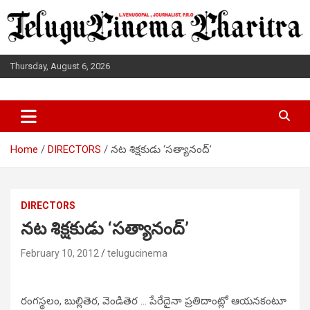
Skip
to
content
Thursday, August 6, 2026
L.VENUGOPAL JOURNALIST, P.R.O
TELUGUCINEMA CHARITRA
Home
DIRECTORS
నట శిక్షకుడు ‘సత్యానంద్’
DIRECTORS
నట శిక్షకుడు ‘సత్యానంద్’
February 10, 2012
telugucinema
రంగస్థలం, బుల్లితెర, వెండితెర … పేరేదైనా ప్రతిదాంట్లో ఆయనకంటూ