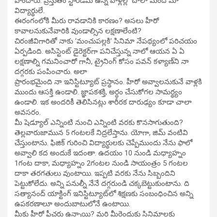
పొందారు. ప్రస్తుతం స్టార్‌డమ్‌ ఉన్న వాళ్లల్లో చాలా మంది మా
విద్యార్థులే.
ఈరంగంలోకి మీరు రావడానికి కారణం? అసలు హీరో
కావాలనుకునేవారికి వుండాల్సిన లక్షణాలేంటి?
చిరంజీవిగారితో నాకు ‘మంచుపల్లకి’ సినిమా నేపథ్యంలో పరిచయం
ఏర్పడింది. అసిస్టెంట్‌ డైరెక్టర్‌గా పనిచేస్తున్న నాలో ఆయన ఏ ఏ
లక్షణాల్ని గమనించారో గానీ, ట్రైనింగ్‌ కోసం పవన్‌ కళ్యాణ్‌ని నా
దగ్గరకు పంపించారు. అలా
ప్రారంభమైంది నా ఇనిస్టిట్యూట్‌ ప్రస్థానం. హీరో అవ్వాలనుకునే వాళ్లకి
ముందు ఆసక్తి ఉండాలి. జ్ఞాపకశక్తి, అర్ధం చేసుకోగల సామర్థ్యం
ఉండాలి. ఇక అందరికీ తెలిసినట్లు శారీరక దారుఢ్యం కూడా చాలా
అవసరం.
మీ షెడ్యూల్‌ ఎన్నింటి నుంచి ఎన్నింటి వరకు కొనసాగుతుంది?
తెల్లవారుజామున 5 గంటలకే నిద్రలేస్తాను. యోగా, జిమ్‌ వంటివి
చేస్తుంటాను. ఫిజిక్‌ గురించి విద్యార్థులకు చెప్పేముందు నేను ఫాలో
అవ్వాలి కద అందుకే ఇదంతా. ఉదయం 10 నుండి మధ్యాహ్నం
1గంట దాకా, మధ్యాహ్నం 2గంటల నుండి సాయంత్రం 5 గంటల
దాకా తరగతులు వుంటాయి. ఇప్పటి వరకు నేను సిబ్బందిని
పెట్టుకోలేదు. అన్ని పనుల్నీ నేనే దగ్గరుండి చక్కబెట్టుకుంటాను. ది
సత్యానంద్‌ యాక్టింగ్‌ ఇనిస్టిట్యూట్‌లో శిక్షణకు సంబంధించిన అన్ని
ఉపకరణాలూ అందుబాటులోనే ఉంటాయి.
మీకు హీరో ఫీచర్లు ఉన్నాయి? మరి మీరెందుకు సినిమాలకు