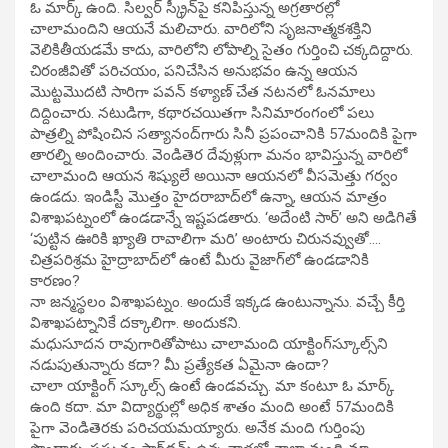
ఓ మార్క్‌ ఉంది. సిల్వర్‌ స్క్రీన్‌పై కనిపిస్తున్న అగ్రతారల్లో
చాలామందిని ఆయనే మలిచారు. వారిలోని సృజనాత్మకశక్తిని
వెలికితీయడమే కాదు, వారిలోని లోపాల్ని సైతం గుర్తించి చక్కదిద్దారు.
చిరంజీవితో పరిచయం, పనిచేసిన అనుభవం ఉన్న ఆయన
మొట్టమొదటి సారిగా పవన్‌ కళ్యాణ్‌ చేత నటనలో ఓనమాలు
దిద్దించారు. నటుడిగా, కథారచయితగా సినిమారంగంలో పలు
పాత్రల్ని పోషించిన సత్యానంద్‌గారు సినీ ప్రపంచానికి 57మందికి పైగా
తారల్ని అందించారు. వెండితెర దేవుళ్లుగా మనం భావిస్తున్న వారిలో
చాలామంది ఆయన శిష్యులే అయినా ఆయనలో వీసమెత్తు గర్వం
ఉండదు. ఇండిస్టీ మొత్తం హైదరాబాద్‌లో ఉన్నా, ఆయన మాత్రం
విశాఖపట్నంలో ఉండడాన్నే ఇష్టపడతారు. ‘అదేంటి సార్‌’ అని అడిగితే
‘పుట్టిన ఊరికి ఖ్యాతి రావాలిగా మరి’ అంటారు చిరునవ్వుతో….
చిత్రపరిశ్రమ హైద్రాబాద్‌లో ఉంటే మీరు వైజాగ్‌లో ఉండడానికి
కారణం?
నా జన్మస్థలం విశాఖపట్నం. అందుకే ఇక్కడ ఉంటున్నాను. వచ్చే కీర్తి
విశాఖపట్నానికే దక్కాలిగా. అందుకని.
మధుసూదన రావుగారితోపాటు చాలామంది యాక్టింగ్‌స్కూల్స్‌ని
నడుపుతున్నారు కదా? మీ ప్రత్యేకత ఏమైనా ఉందా?
చాలా యాక్టింగ్‌ స్కూల్స్‌ ఉంటే ఉండవచ్చు. మా కంటూ ఓ మార్క్‌
ఉంది కదా. మా విద్యార్థుల్లో అధిక శాతం మంది అంటే 57మందికి
పైగా వెండితెరకు పరిచయమయ్యారు. అనేక మంది గుర్తింపు