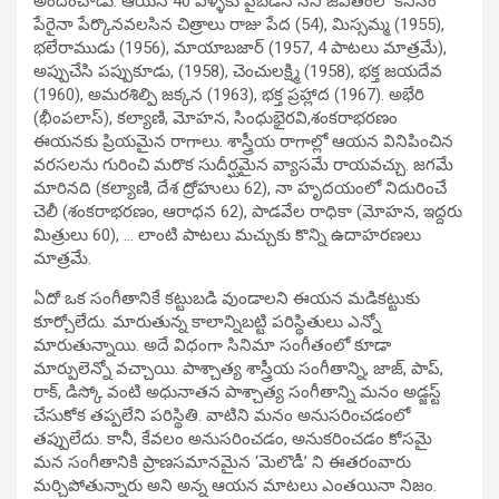
అందించాడు. ఆయన 40 ఏళ్ళకు పైబడిన సినీ జీవితంలో కనీసం
పేరైనా పేర్కొనవలసిన చిత్రాలు రాజు పేద (54), మిస్సమ్మ (1955),
భలేరాముడు (1956), మాయాబజార్‌ (1957, 4 పాటలు మాత్రమే),
అప్పుచేసి పప్పుకూడు, (1958), చెంచులక్ష్మి (1958), భక్త జయదేవ
(1960), అమరశిల్పి జక్కన (1963), భక్త ప్రహ్లాద (1967). అభేరి
(భీంపలాస్‌), కల్యాణి, మోహన, సింధుభైరవి,శంకరాభరణం
ఈయనకు ప్రియమైన రాగాలు. శాస్త్రీయ రాగాల్లో ఆయన వినిపించిన
వరసలను గురించి మరొక సుదీర్ఘమైన వ్యాసమే రాయవచ్చు. జగమే
మారినది (కల్యాణి, దేశ ద్రోహులు 62), నా హృదయంలో నిదురించే
చెలీ (శంకరాభరణం, ఆరాధన 62), పాడవేల రాధికా (మోహన, ఇద్దరు
మిత్రులు 60), … లాంటి పాటలు మచ్చుకు కొన్ని ఉదాహరణలు
మాత్రమే.
ఏదో ఒక సంగీతానికే కట్టుబడి వుండాలని ఈయన మడికట్టుకు
కూర్చోలేదు. మారుతున్న కాలాన్నిబట్టి పరిస్థితులు ఎన్నో
మారుతున్నాయి. అదే విధంగా సినిమా సంగీతంలో కూడా
మార్పులెన్నో వచ్చాయి. పాశ్చాత్య శాస్త్రీయ సంగీతాన్ని, జాజ్‌, పాప్‌,
రాక్‌, డిస్కో వంటి అధునాతన పాశ్చాత్య సంగీతాన్ని మనం అడ్జస్ట్‌
చేసుకోక తప్పలేని పరిస్థితి. వాటిని మనం అనుసరించడంలో
తప్పులేదు. కానీ, కేవలం అనుసరించడం, అనుకరించడం కోసమై
మన సంగీతానికి ప్రాణసమానమైన ‘మెలొడీ’ ని ఈతరంవారు
మర్చిపోతున్నారు అని అన్న ఆయన మాటలు ఎంతయినా నిజం.