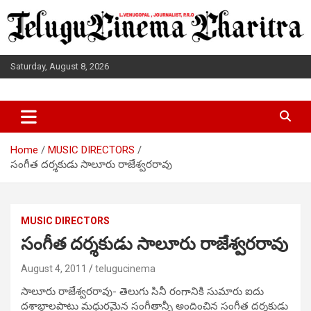
Skip
to
content
Saturday, August 8, 2026
L.VENUGOPAL JOURNALIST, P.R.O
TELUGUCINEMA CHARITRA
Home
MUSIC DIRECTORS
సంగీత దర్శకుడు సాలూరు రాజేశ్వరరావు
MUSIC DIRECTORS
సంగీత దర్శకుడు సాలూరు రాజేశ్వరరావు
August 4, 2011
telugucinema
సాలూరు రాజేశ్వరరావు- తెలుగు సినీ రంగానికి సుమారు ఐదు
దశాబ్దాలపాటు మధురమైన సంగీతాన్నీ అందించిన సంగీత దర్శకుడు