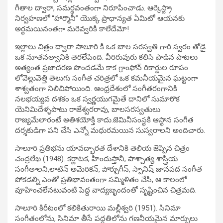
గీతాల ద్వారా, సమర్ధవంతంగా నిరూపించాడు. ఆర్కెస్ట్రా
నిర్వహణలో “హార్మొనీ” యొక్క ప్రాధాన్యత ఏమిటో ఆయనకు
అర్థమయినంతగా మరెవ్వరికి కాలేదేమో!
ఇల్లాలు చిత్రం ద్వారా సాలూరి కి ఒక బాల సరస్వతి గారి స్వరం తోడై
ఒక నూతనత్వానికి తెరలేపింది. వీరిరువురు కలిసి పాడిన పాటలు
అత్యంత ప్రజాదరణ పొందడమే కాక గ్రాంఫోన్ రికార్డుల రూపం
లోవెల్లువెత్తి తెలుగు సంగీత చరిత్రలో ఒక కమనీయమైన ఘట్టంగా
శాశ్వతంగా నిలిచిపోయింది. ఆంధ్రదేశంలో సంగీతరంగానికి
నలభయ్యవ దశకం ఒక స్వర్ణయుగమైతే దానిలో సుమారొక
యెనిమిదేళ్ళపాటు రాజేశ్వరరావు, బాలసరస్వతులు
రాజ్యమేలారంటే అతిశయోక్తి కాదు.జెమినీసంస్థకి ఆస్థాన సంగీత
దర్శకుడిగా పని చేసి ఎన్నో మధురమయిన సుస్వరాలని అందిచారు.
సాలూరి ప్రతిభను యావద్భారత దేశానికి తెలియ జెప్పిన చిత్రం
చంద్రలేఖ (1948). కర్ణాటక, హిందుస్తానీ, పాశ్చాత్య శాస్త్రీయ
సంగీతాలని,లాటిన్‌ అమెరికన్‌, పోర్చుగీస్‌, స్పానిష్‌ జానపద సంగీత
పోకడల్ని ఎంతో ప్రతిభావంతంగా సమ్మిళితం చేసి, ఆ కాలంలో
వూహించలేనటువంటి పెద్ద వాద్యబృందంతో సృష్టించిన చిత్రమది.
సాలూరి కిరీటంలో కలికితురాయి మల్లీశ్వరి (1951). సినిమా
సంగీతంలోను, సినిమా తీసే పద్ధతిలోను గణనీయమైన మార్పులు