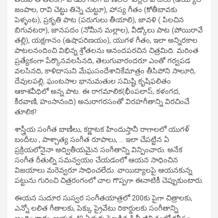
జంపాల, రావి చెట్టు తిన్నె చుట్టూ), హాస్య గీతం (కోతీబావకు
పెళ్ళంట), ప్రకృతి పాట (పరుగులు తీయాలి), జావళి ( పిలచిన
బిగువటరా), జానపదం (నోమీన మల్లాల), వీడ్కోలు పాట (పోయిరావే
తల్లి), యక్షగానం (ఉషాపరిణయం), యుగళ గీతం, ఇలా అన్నిరకాల
పాటలనందించి విభిన్న శ్రోతలను ఆనందపరచిన చిత్రమిది. మరింత
ప్రత్యేకంగా పేర్కొనవలసినది, తెలుగువారందరూ ఎంతో గర్వపడ
వలసినది, కాళిదాసుని మేఘసందేశానికేమాత్రం తీసిపోని సాలూరి,
దేవులపల్లి, ఘంటసాల భానుమతుల సమిష్టి కృషిఫలితం
ఆకాశవీధిలో అన్న పాట. ఈ రాగమాలిక(భీంపలాస్‌, కళంగద,
కీరవాణి, హంసానంది) అనురాగరసంతో విరహగీతాన్ని విరచించే
తూలిక!
శాస్త్రీయ సంగీత బాణీలు, కర్ణాటక హిందుస్తానీ రాగాలలో యుగళ్‌
బందీలు , పాశ్చాత్య సంగీత రూపాలు, … ఇలా చేపట్టిన ఏ
ప్రక్రియలోనైనా అద్వితీయమైన సంగీతాన్ని విన్పించారు. అనేక
సంగీత రీతుల్ని సమన్వయం చేయడంలో ఆయన సాధించిన
విజయాలు మరెవ్వరూ సాధించలేదు. వాయిద్యాలపై ఆయనకున్న
పట్టును గురించి చిత్రరంగంలో చాల గొప్పగా ఈనాటికీ చెప్పుకుంటారు.
ఈయన సుదూర సుస్వర సంగీతయాత్రలో 200కు పైగా చిత్రాలకు,
ఎన్నో లలిత గీతాలకు, పెక్కు ప్రైవేటు రికార్డులకు సంగీతాన్ని