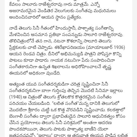
కేవలం సాలూరు రాజేశ్వరరావు గారు మాత్రమే. ఎన్నో
అజరామరమైన వెండితెర వెలుగులకు సంగీతపు మధురిమలు
అందించినవారిలో ఆయన స్థానం ప్రత్యేకం.
నాడే తెలుగు సినీ గీతంలో హిందుస్తానీ, పాశ్చాత్య సంగీతాన్ని
మేళవించిన అసమాన ప్రతిభా సంపన్నుడు సాలూరి రాజేశ్వరరావు.
తొలిచిత్రంలోనే తన గాన, నటనా కౌశలాన్ని సాలూరి తెలుగు
ప్రేక్షకులకు చాటి చెప్పాడు. శశిరేఖాపరిణయం (మాయాబజార్‌ 1936)
ఆయన రెండవ చిత్రం. దీనిలో అభిమన్యుడి పాత్రని పోషిస్తూ కొన్ని
పాటలు కూడా పాడారు. గాయక నటునిగా పేరు సంపాదించినా
సంగీతకారునిగా ఉన్నత శిఖరాలను అధిరోహించాలనే తృష్ణ
ఈయనలో అధికంగా వుండేది.
అత్యంత యువ సంగీతదర్శకుడిగా చరిత్ర సృష్టించినా సినీ
సంగీతదర్శకునిగా బాగా గుర్తింపు తెచ్చిన మొదటి సినిమా ఇల్లాలు
(1940).ఆ చిత్రంతో తెలుగు శ్రోతలకొక కొత్తరకమైన సంగీతం
పరిచయం చేయబడింది. “లలిత సంగీత”మన్న దానికి తెలుగులో
మొదటిగా శ్రీకారం చుట్టి ఒక కొత్త వొరవడిని సృష్టించాడు. కలకత్తాలో
బెంగాలీ సంగీతం ద్వారా ప్రభావితుడైన సాలూరి ఆధునికత్వం కోసం
చేసిన ప్రయోగాలు తెలుగు సినీ పరిశ్రమలో అంతగా ఆదరణ
పొందకపోయినా, తెలుగు పాటకు పాశ్చాత్య బాణీని యెలా
జతపరచవచ్చో “ఇల్లాలు” ద్వారా; ఆ తరువాత ఈయన పాడిన లలిత