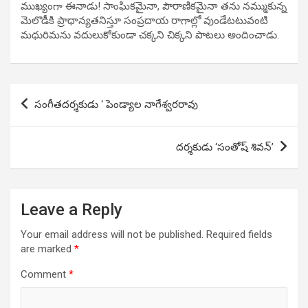
ముఖ్యంగా ఈనాడు! సాంఘికమైనా, పౌరాణికమైనా తను నమ్ముకున్న
మెలొడీకి ప్రాధాన్యతనిస్తూ సంప్రదాయ రాగాల్లో వుండేటటువంటి
మధురిమను వదులుకోకుండా చక్కని చిక్కని పాటలు అందించాడు.
Post
సంగీతదర్శకుడు ‘ పెండ్యాల నాగేశ్వరరావు
navigation
దర్శకుడు ‘సంతోష్ శివన్’
Leave a Reply
Your email address will not be published.
Required fields
are marked
*
Comment
*