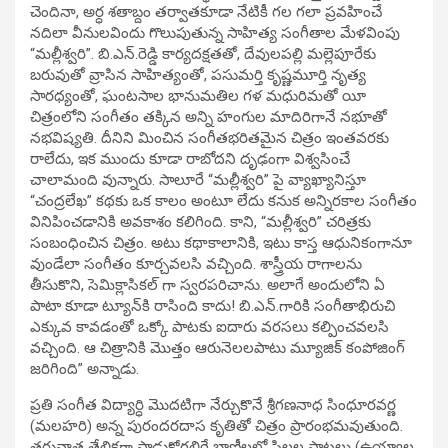
చెందినా, అర్ధ శతాబ్దం తర్వాతకూడా నేటికీ గల గలా ప్రవహించే
నదిలా వీనులవిందు గొలుపుతున్న సాహిత్య సంగీతాల మేళవింపు
“మల్లీశ్వరి”. బి.ఎన్‌.రెడ్డి కార్యదక్షతతో, దేవులపల్లి మల్లెపూరేకు
బరువుతో వ్రాసిన సాహిత్యంతో, పసుమర్తి కృష్ణమూర్తి నృత్య
సారధ్యంతో, ఘంటసాల భానుమతిల గళ మధురిమతో యీ
చిత్రంలోని సంగీతం తక్కిన అన్ని హంగుల మాదిరిగానే నభూతో
నభవిష్యతి. దీనిని మించిన సంగీతభరితమైన చిత్రం ఇంతవరకు
రాలేదు, ఇక ముందు కూడా రాబోదని దృఢంగా విశ్వసించే
చాలామంది వున్నారు. సాలూరే “మల్లీశ్వరి” పై వ్యాఖ్యానిస్తూ
“చంద్రలేఖ” కథకు ఒక కాలం అంటూ లేదు కనుక అన్నిరకాల సంగీతం
వినిపించడానికి అవకాశం కలిగింది. కాని, “మల్లీశ్వరి” చరిత్రకు
సంబంధించిన చిత్రం. అటు కథాకాలానికి, ఇటు కాస్త ఆధునికంగానూ
వుండేలా సంగీతం కూర్చవలసి వచ్చింది. శాస్త్రీయ రాగాలను
తీసుకొని, సెమిక్లాసికల్‌ గా స్వరపరిచాను. అలాగే అందులోని ఏ
పాటా కూడా ట్యూన్‌కి రాసింది కాదు! బి.ఎన్‌.గారికి సంగీతాభిరుచి
ఎక్కువ కావడంతో ఒక్కో పాటకు ఐదారు వరసలు కల్పించవలసి
వచ్చింది. ఆ చిత్రానికి మొత్తం ఆరునెలలపాటు మ్యూజిక్‌ కంపోజింగ్‌
జరిగింది” అన్నాడు.
ప్రతి సంగీత విద్యార్ధి మొదటిగా నేర్చుకొనే శ్రీగణనాధ సింధూరవర్ణ
(మలహరి) అన్న పురందరదాస కృతితో చిత్రం ప్రారంభమవుతుంది.
తరువాత తేలికగా పాడుకోగలిగే బాణీలలో పిల్లల పాటలు (ఉయ్యాల